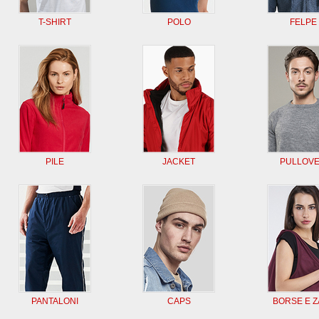
T-SHIRT
POLO
FELPE
PILE
JACKET
PULLOV
PANTALONI
CAPS
BORSE E Z