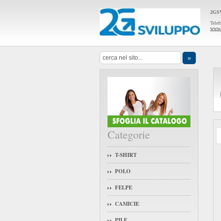
2GS
Tele
www.
Categorie
T-SHIRT
POLO
FELPE
CAMICIE
PILE