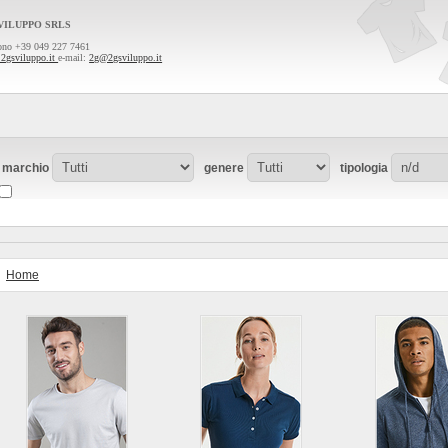
VILUPPO SRLS
fono +39 049 227 7461
2gsviluppo.it
e-mail:
2g@2gsviluppo.it
marchio
genere
tipologia
Home