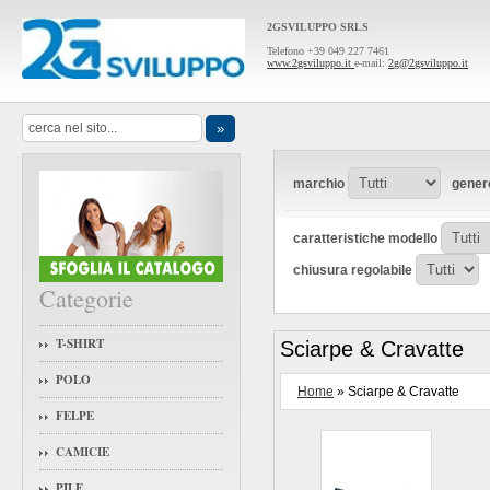
2GSVILUPPO SRLS
Telefono +39 049 227 7461
www.2gsviluppo.it
e-mail:
2g@2gsviluppo.it
marchio
gener
caratteristiche modello
chiusura regolabile
Categorie
T-SHIRT
Sciarpe & Cravatte
POLO
Home
» Sciarpe & Cravatte
FELPE
CAMICIE
PILE